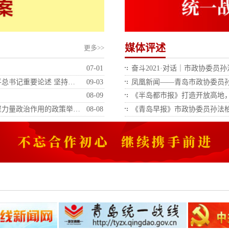
媒体评述
更多>>
07-01
奋斗2021·对话｜市政协委
总书记重要论述 坚持…
09-03
凤凰新闻——青岛市政协委员
08-09
《半岛都市报》打造开放高地
聚力量政治作用的政策举…
08-08
《青岛早报》市政协委员孙法